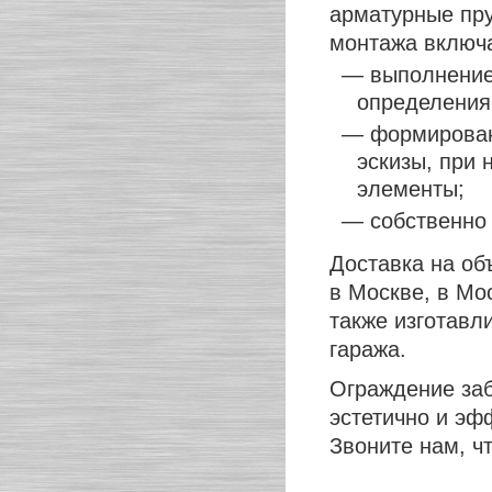
арматурные пру
монтажа включа
— выполнение
определения
— формирован
эскизы, при
элементы;
— собственно 
Доставка на об
в Москве, в Мо
также изготавл
гаража.
Ограждение заб
эстетично и эф
Звоните нам, чт