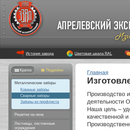
История завода
Цветовая шкала RAL
Кратко
Подробно
Главная
Изготовл
Металлические заборы
Кованые заборы
Производство и
Сварные заборы
деятельности 
Заборы из профлиста
Наша цель – уд
Решетки на окна
качественной и
Производствен
Лестницы, лестничные
ограждения