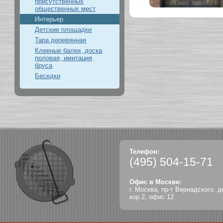
присутственных
общественных мест
Интерьер
Детские площадки
Тара деревянная
Клееные балки, доска
половая, имитация
бруса
Беседки
Телефон:
(495)
504-15-71
Офис в Москве:
г. Москва, пр-т Вернадского, д
кор.2, офис 12