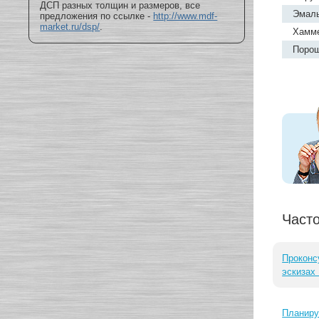
ДСП разных толщин и размеров, все
Эмаль
предложения по ссылке -
http://www.mdf-
market.ru/dsp/
.
Хамме
Поро
Част
Проконс
эскизах
Планиру