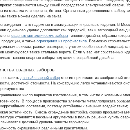
прокат соединяются между собой посредством электрической сварки. У
бы из металла или кирпича, бетона. Органичным дополнением к забору 
 мы также можем сделать на заказ.
 ограждения – это надежные в эксплуатации и красивые изделия. В Моск
 они одинаково удачно дополняют как городской, так и загородный ланд
авлены
сварные металлические заборы
типового дизайна, образцы котор
е продукции, а также
ограждения из профнастила
. Возможно строительст
уальным эскизам, разных размеров, с учетом особенностей ландшафта
ков монтируются также стальные ворота. Если у вас нет собственных ид
ливают ковано сварные заборы под ключ с разработкой дизайна.
инства сварных заборов
 поставить
дачный сварной забор
многие принимают из соображений его
ности, доступной стоимости. На конструкцию легко устанавливаются си
преимущества:
раниченное число вариантов изготовления, в том числе с коваными эле
говечность. В процессе производства элементы металлопроката обраба
икоррозийными составами, поэтому устойчивы к внешним воздействиям;
кая эстетичность. Сквозь ограждение постройка хорошо просматриваетс
итектуре становится весомым аргументом в пользу решения купить сварн
спечивается должный уровень защиты территории;
можность окрашивания различными красителями.