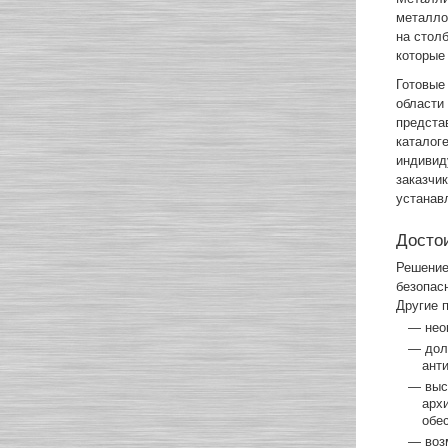
металло
на стол
которые
Готовые
области
предст
каталог
индивид
заказчи
устанав
Досто
Решение
безопас
Другие 
— неог
— дол
ант
— высо
арх
обе
— воз