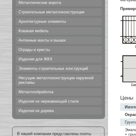
Металлические ворота
Пример
Строительные металлоконструкции
Архитектурные элементы
Кованая мебель
Антенные мачты и вышки
Ограды и кресты
Изделия для ЖКХ
Элементы строительных конструкций
Несущие металлоконструкции наружной
рекламы
Металлообработка
Цены
Изделия из нержавеющей стали
Изгот
Изделия из дерева
Окра
Грунт
Эмаль
В нашей компании представлены плиты
+ гру