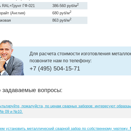
2
 RAL+Грунт ГФ-021
386-560 руб/м
2
райт (Aнглия)
680 руб/м
2
шковая
863 руб/м
Для расчета стоимости изготовления металло
позвоните нам по телефону:
+7 (495) 504-15-71
о задаваемые вопросы:
ультируйте, пожалуйста, по ценам сварных заборов: интересуют образцы
 № 09 и №10.
ем установить металлический сварной забор по собственному чертежу.