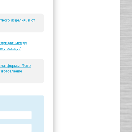
тного изделия, и от
трукции: между
ему эскизу?
 платформы. Фото
изготовление