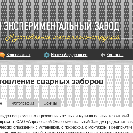
Вопрос-ответ
Наше оборудование
Контакты
товление сварных заборов
е
Фотографии
Эскизы
 видов современных ограждений частных и муниципальный территорий – 
проката. ОАО «Апрелевский Экспериментальный Завод» предлагает зака
ческих ограждений с установкой, с покраской, с монтажом. Предприяти
льно-технической базой, поэтому мы реализуем проекты любого объема 