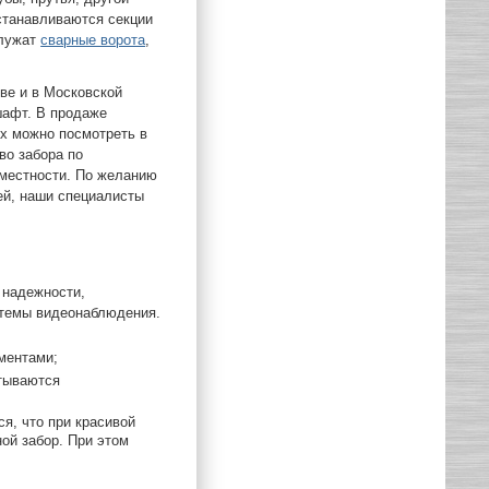
станавливаются секции
служат
сварные ворота
,
ве и в Московской
шафт. В продаже
ых можно посмотреть в
во забора по
 местности. По желанию
ей, наши специалисты
 надежности,
стемы видеонаблюдения.
ментами;
тываются
я, что при красивой
ой забор. При этом