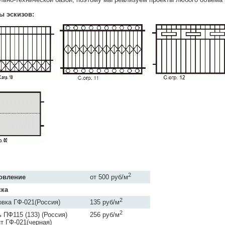
ы эскизов:
2
овление
от 500 руб/м
ска
2
овка ГФ-021(Россия)
135 руб/м
2
 ПФ115 (133) (Россия)
256 руб/м
нт ГФ-021(черная)