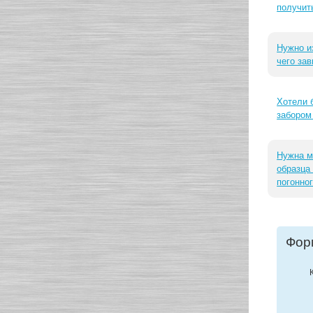
получит
Нужно и
чего зав
Хотели 
забором
Нужна м
образца
погонног
Фор