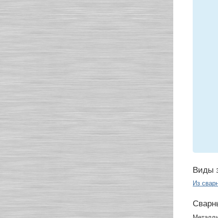
Виды 
Из свар
Сварн
Металли