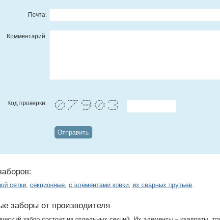
Почта:
Комментарий:
Код проверки:
*** ******* ***** *** *****
* * * * * * * * *
* * * * * * * * * *
* * * * ****** * * * **
* * * * * * * * *
* * * * * * * *
*** * **** *** *****
заборов:
ной сетки
,
секционные
,
с элементами ковки
,
их сварных прутьев
.
ые заборы от производителя
ческий забор состоит из отдельных секций. Их элементы – квадраты, тру