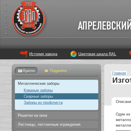
История завода
Цветовая шкала RAL
Кратко
Подробно
Главная
Изго
Металлические заборы
Кованые заборы
Сварные заборы
Описани
Заборы из профлиста
Один из
Решетки на окна
металло
Лестницы, лестничные ограждения
металли
материа