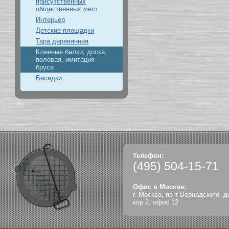
присутственных
общественных мест
Интерьер
Детские площадки
Тара деревянная
Клееные балки, доска
половая, имитация
бруса
Беседки
Телефон:
(495)
504-15-71
Офис в Москве:
г. Москва, пр-т Вернадского, д
кор.2, офис 12