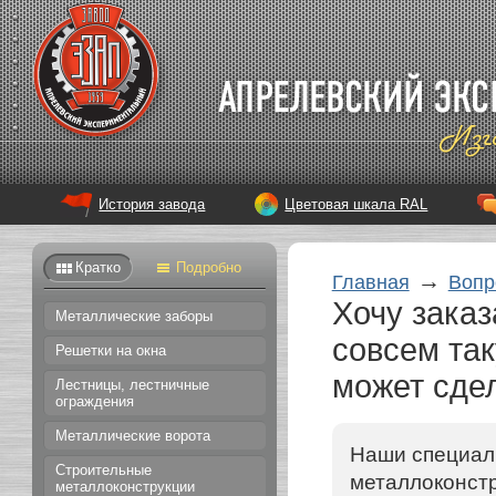
История завода
Цветовая шкала RAL
Кратко
Подробно
→
Главная
Вопр
Хочу заказ
Металлические заборы
совсем так
Решетки на окна
может сде
Лестницы, лестничные
ограждения
Металлические ворота
Наши специал
Строительные
металлоконстр
металлоконструкции