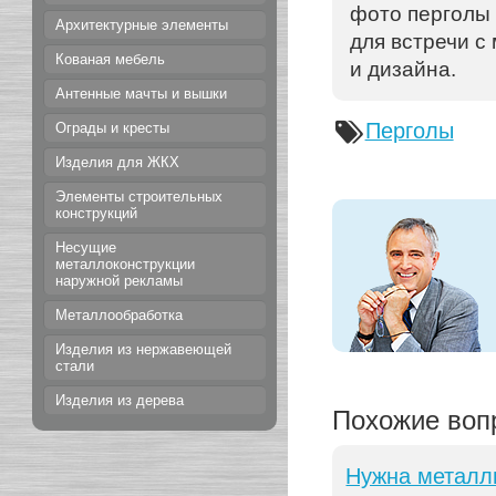
фото перголы
Архитектурные элементы
для встречи с
Кованая мебель
и дизайна.
Антенные мачты и вышки
Перголы
Ограды и кресты
Изделия для ЖКХ
Элементы строительных
конструкций
Несущие
металлоконструкции
наружной рекламы
Металлообработка
Изделия из нержавеющей
стали
Изделия из дерева
Похожие воп
Нужна металли