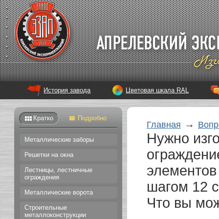
История завода
Цветовая шкала RAL
Кратко
Подробно
→
Главная
Вопр
Нужно изг
Металлические заборы
ограждение
Решетки на окна
элементов 
Лестницы, лестничные
ограждения
шагом 12 
Металлические ворота
Что вы мо
Строительные
металлоконструкции