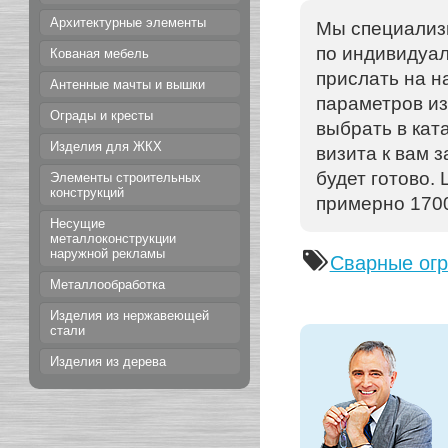
Архитектурные элементы
Мы специализ
по индивидуал
Кованая мебель
прислать на н
Антенные мачты и вышки
параметров из
Ограды и кресты
выбрать в кат
Изделия для ЖКХ
визита к вам 
будет готово.
Элементы строительных
конструкций
примерно 1700 
Несущие
металлоконструкции
наружной рекламы
Сварные ог
Металлообработка
Изделия из нержавеющей
стали
Изделия из дерева