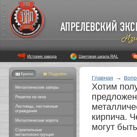
История завода
Цветовая шкала RAL
Кратко
Подробно
→
Главная
Вопр
Хотим полу
Металлические заборы
предложени
Решетки на окна
металличе
Лестницы, лестничные
ограждения
кирпича. Ч
Металлические ворота
могут быт
Строительные
металлоконструкции