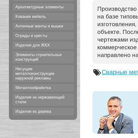
Архитектурные элементы
Производство
на базе типов
Кованая мебель
изготовления,
Антенные мачты и вышки
объекте. Посл
Ограды и кресты
чертежами изд
Изделия для ЖКХ
коммерческое
направлено на
Элементы строительных
конструкций
Несущие
Сварные ме
металлоконструкции
наружной рекламы
Металлообработка
Изделия из нержавеющей
стали
Изделия из дерева