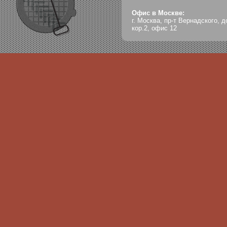
Офис в Москве:
г. Москва, пр-т Вернадского, д
кор.2, офис 12