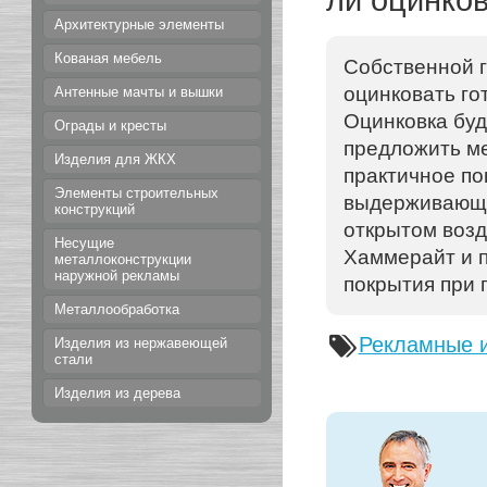
ли оцинко
Архитектурные элементы
Кованая мебель
Собственной г
оцинковать г
Антенные мачты и вышки
Оцинковка буд
Ограды и кресты
предложить ме
Изделия для ЖКХ
практичное по
Элементы строительных
выдерживающее
конструкций
открытом возд
Несущие
Хаммерайт и п
металлоконструкции
наружной рекламы
покрытия при 
Металлообработка
Рекламные 
Изделия из нержавеющей
стали
Изделия из дерева