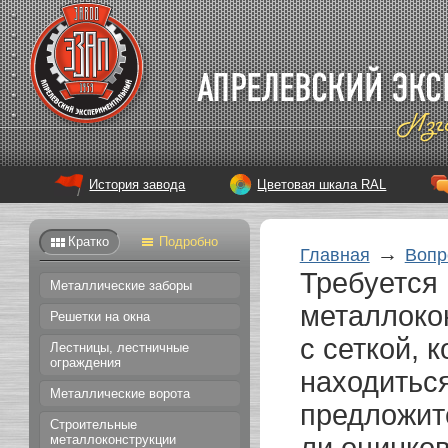
История завода
Цветовая шкала RAL
Кратко
Подробно
→
Главная
Вопр
Требуется
Металлические заборы
металлоко
Решетки на окна
с сеткой, 
Лестницы, лестничные
ограждения
находитьс
Металлические ворота
предложит
Строительные
металлоконструкции