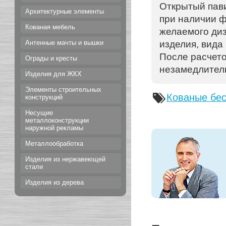
Открытый пав
Архитектурные элементы
при наличии ф
Кованая мебель
желаемого диз
изделия, вида
Антенные мачты и вышки
После расчето
Ограды и кресты
незамедлитель
Изделия для ЖКХ
Элементы строительных
Кованые бе
конструкций
Несущие
металлоконструкции
наружной рекламы
Металлообработка
Изделия из нержавеющей
стали
Изделия из дерева