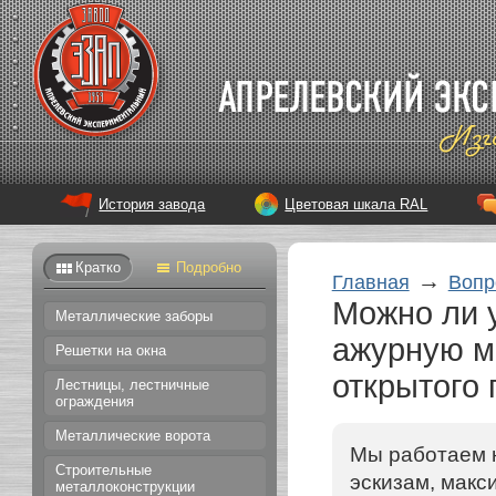
История завода
Цветовая шкала RAL
Кратко
Подробно
→
Главная
Вопр
Можно ли у
Металлические заборы
ажурную м
Решетки на окна
открытого
Лестницы, лестничные
ограждения
Металлические ворота
Мы работаем 
Строительные
эскизам, макс
металлоконструкции