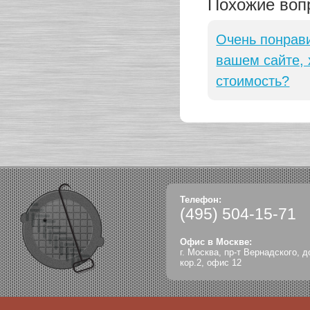
Похожие воп
Очень понрав
вашем сайте, 
стоимость?
Телефон:
(495)
504-15-71
Офис в Москве:
г. Москва, пр-т Вернадского, д
кор.2, офис 12