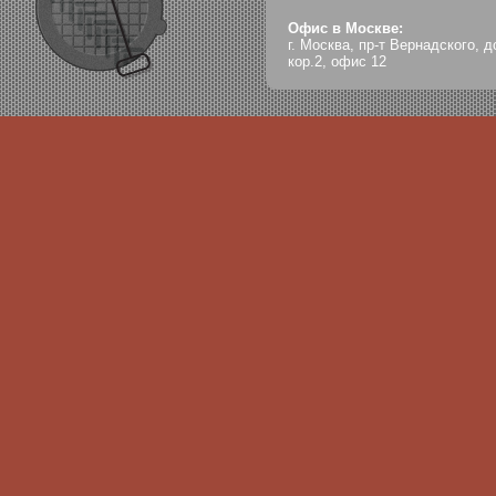
Офис в Москве:
г. Москва, пр-т Вернадского, д
кор.2, офис 12