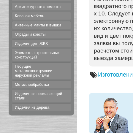
квадратного п
Архитектурные элементы
х 10. Следует
Кованая мебель
электронную п
Антенные мачты и вышки
их количество
Ограды и кресты
вид и цвет по
заявки вы пол
Изделия для ЖКХ
расчетом стои
Элементы строительных
выезда замерщ
конструкций
Несущие
металлоконструкции
Изготовлени
наружной рекламы
Металлообработка
Изделия из нержавеющей
стали
Изделия из дерева