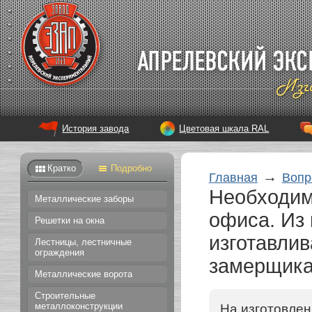
История завода
Цветовая шкала RAL
Кратко
Подробно
→
Главная
Вопр
Необходим
Металлические заборы
офиса. Из 
Решетки на окна
изготавлив
Лестницы, лестничные
ограждения
замерщика
Металлические ворота
Строительные
металлоконструкции
На изготовле