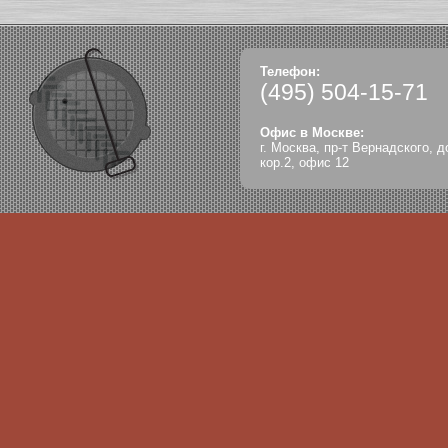
Телефон:
(495)
504-15-71
Офис в Москве:
г. Москва, пр-т Вернадского, д
кор.2, офис 12