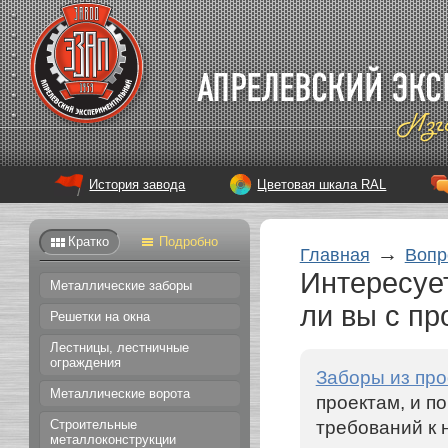
История завода
Цветовая шкала RAL
Кратко
Подробно
→
Главная
Вопр
Интересует
Металлические заборы
ли вы с п
Решетки на окна
Лестницы, лестничные
ограждения
Заборы из пр
Металлические ворота
проектам, и п
требований к 
Строительные
металлоконструкции