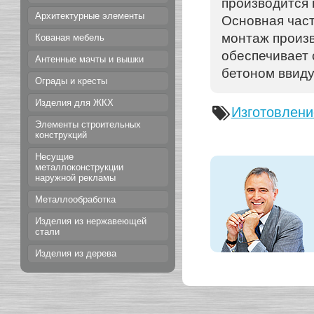
производится 
Архитектурные элементы
Основная част
монтаж произв
Кованая мебель
обеспечивает 
Антенные мачты и вышки
бетоном ввид
Ограды и кресты
Изделия для ЖКХ
Изготовлени
Элементы строительных
конструкций
Несущие
металлоконструкции
наружной рекламы
Металлообработка
Изделия из нержавеющей
стали
Изделия из дерева