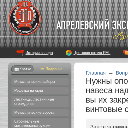
История завода
Цветовая шкала RAL
Кратко
Подробно
→
Главная
Вопр
Нужны опо
Металлические заборы
навеса на
Решетки на окна
вы их зак
Лестницы, лестничные
ограждения
винтовые 
Металлические ворота
Строительные
металлоконструкции
Завод занимае