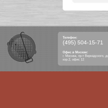
Телефон:
(495)
504-15-71
Офис в Москве:
г. Москва, пр-т Вернадского, д
кор.2, офис 12