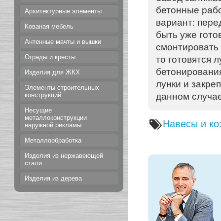
бетонные рабо
Архитектурные элементы
вариант: пере
Кованая мебель
быть уже гото
Антенные мачты и вышки
смонтировать 
Ограды и кресты
то готовятся л
бетонирования
Изделия для ЖКХ
лунки и закре
Элементы строительных
данном случае
конструкций
Несущие
металлоконструкции
Навесы и ко
наружной рекламы
Металлообработка
Изделия из нержавеющей
стали
Изделия из дерева