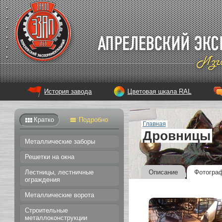
История завода
Цветовая шкала RAL
Кратко
Подробно
Главная
Дровницы
Металлические заборы
Решетки на окна
Описание
Фотогра
Лестницы, лестничные
ограждения
Металлические ворота
Строительные
металлоконструкции