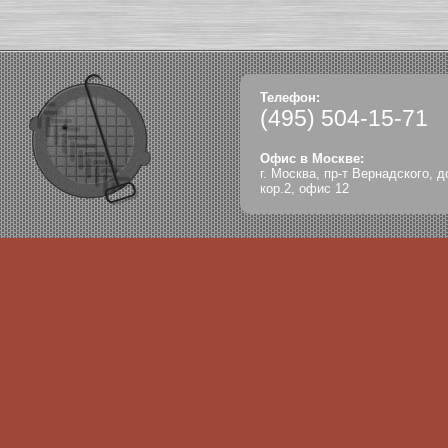
Телефон:
(495)
504-15-71
Офис в Москве:
г. Москва, пр-т Вернадского, д
кор.2, офис 12