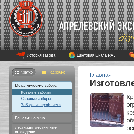
История завода
Цветовая шкала RAL
Кратко
Подробно
Главная
Изготовл
Металлические заборы
Кованые заборы
Кр
Сварные заборы
ог
Заборы из профлиста
кр
Решетки на окна
об
ос
Лестницы, лестничные
ограждения