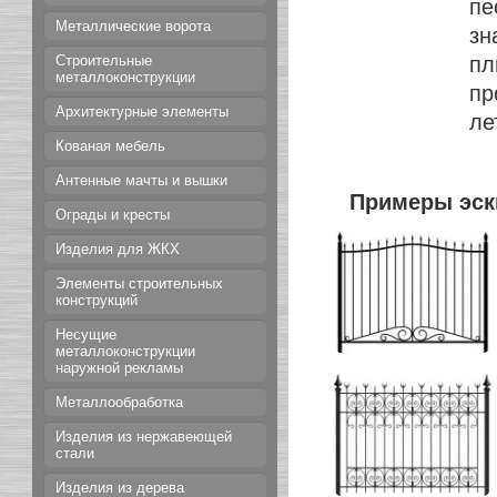
пе
Металлические ворота
зн
пл
Строительные
металлоконструкции
пр
Архитектурные элементы
ле
Кованая мебель
Антенные мачты и вышки
Примеры эск
Ограды и кресты
Изделия для ЖКХ
Элементы строительных
конструкций
Несущие
металлоконструкции
наружной рекламы
Металлообработка
Изделия из нержавеющей
стали
Изделия из дерева