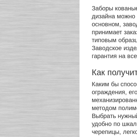
Заборы кованые
дизайна можно з
основном, заво
принимает зак
типовым образц
Заводское издел
гарантия на вс
Как получи
Каким бы спосо
ограждения, ег
механизирован
методом полиме
Выбрать нужный
удобно по шкал
черепицы, легко