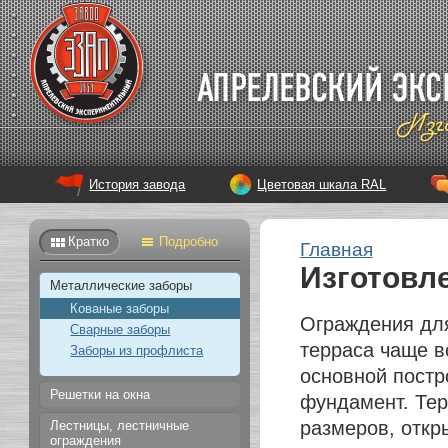
История завода
Цветовая шкала RAL
Кратко
Подробно
Главная
Изготовл
Металлические заборы
Кованые заборы
Ограждения для
Сварные заборы
терраса чаще в
Заборы из профлиста
основной постр
Решетки на окна
фундамент. Тер
размеров, откр
Лестницы, лестничные
ограждения