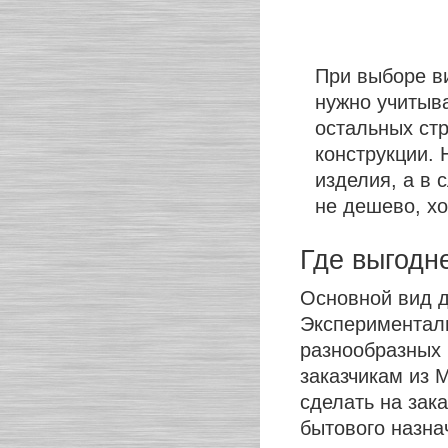
При выборе в
нужно учитыва
остальных стр
конструкции.
изделия, а в 
не дешево, хо
Где выгодн
Основной вид 
Эксперименталь
разнообразных
заказчикам из 
сделать на зак
бытового назна