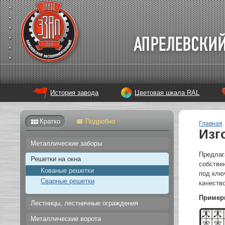
История завода
Цветовая шкала RAL
Кратко
Подробно
Главная
Изг
Металлические заборы
Предлаг
Решетки на окна
собстве
Кованые решетки
под клю
Сварные решетки
качество
Пример
Лестницы, лестничные ограждения
Металлические ворота