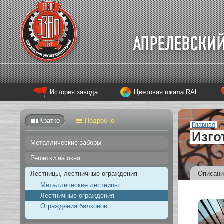
История завода
Цветовая шкала RAL
Кратко
Подробно
Главная
Изго
Металлические заборы
Решетки на окна
Описани
Лестницы, лестничные ограждения
Металлические лестницы
Лестничные ограждения
Ограждения балконов