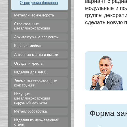
вариант с ради
Ограждения балконов
модульные и по
группы декорат
Металлические ворота
сделать новую 
Строительные
металлоконструкции
Архитектурные элементы
Кованая мебель
Антенные мачты и вышки
Ограды и кресты
Изделия для ЖКХ
Элементы строительных
конструкций
Несущие
металлоконструкции
наружной рекламы
Форма за
Металлообработка
Изделия из нержавеющей
стали