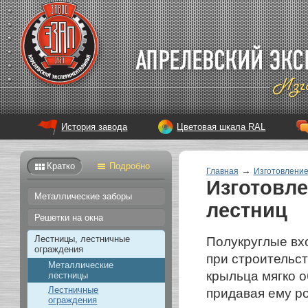
История завода
Цветовая шкала RAL
Кратко
Подробно
→
Главная
Изготовление
Изготовл
Металлические заборы
лестниц
Решетки на окна
Лестницы, лестничные
Полукруглые вх
ограждения
при строительст
Металлические
крыльца мягко о
лестницы
Лестничные
придавая ему р
ограждения