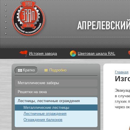
История завода
Цветовая шкала RAL
Кратко
Подробно
Главная
Изг
Металлические заборы
Эвакуац
Решетки на окна
в случа
Лестницы, лестничные ограждения
глухих 
через ок
Металлические лестницы
Лестничные ограждения
Ограждения балконов