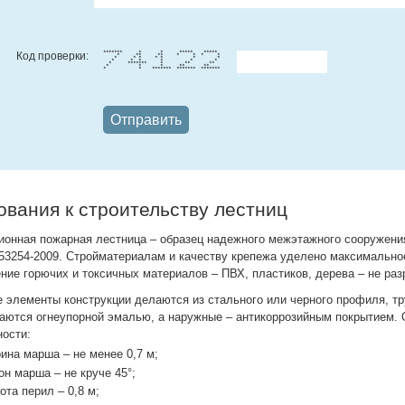
Код проверки:
******* * * ***** *****
* ** ** * * * *
* * * * * * *
* * * * * *
* ******* * ** **
* * * ** **
* * ******* ******* *******
ования к строительству лестниц
ионная пожарная лестница – образец надежного межэтажного сооружени
53254-2009. Стройматериалам и качеству крепежа уделено максимальное
ние горючих и токсичных материалов – ПВХ, пластиков, дерева – не раз
 элементы конструкции делаются из стального или черного профиля, тру
аются огнеупорной эмалью, а наружные – антикоррозийным покрытием. 
ности:
на марша – не менее 0,7 м;
н марша – не круче 45°;
та перил – 0,8 м;