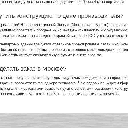
стояние между лестничными площадками – не более 4 м по вертикали.
купить конструкцию по цене производителя?
релевский Экспериментальный Завод» (Московская область) специализи
уальным проектам и продаже их клиентам – физическим и юридическим
в можно заказать на заводе с покраской согласно ГОСТу и с монтажом на
тандартных зданий требуется отдельное проектирование лестничной конс
 Нельзя сказать, что промышленное изготовление металлоизделия сегодн
иков оптимизирует окончательную сумму в смете проекта.
сделать заказ в Москве?
оставить новую спасательную лестницу в частном доме или на предприят
 ждать скорого ответа менеджера-технолога. Чем подробнее будет инфор
ть изделия. Чертежи или эскизы от руки с основными размерами констру
, необходимость монтажных работ – основные данные для расчетов.