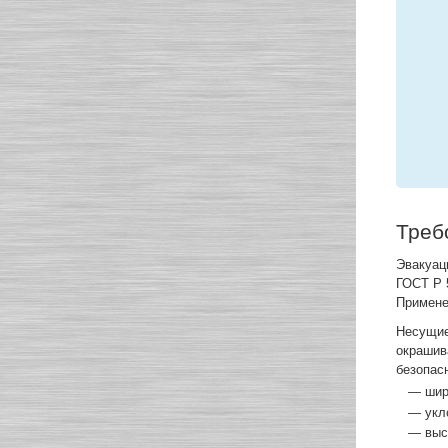
Треб
Эвакуац
ГОСТ Р 
Примене
Несущие
окрашив
безопас
— шири
— укло
— высо