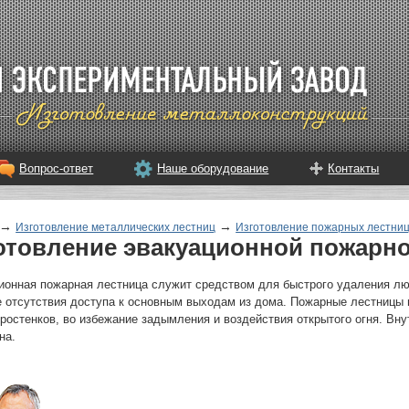
Вопрос-ответ
Наше оборудование
Контакты
→
→
Изготовление металлических лестниц
Изготовление пожарных лестни
отовление эвакуационной пожарн
ионная пожарная лестница служит средством для быстрого удаления лю
е отсутствия доступа к основным выходам из дома. Пожарные лестницы 
простенков, во избежание задымления и воздействия открытого огня. Вн
на.