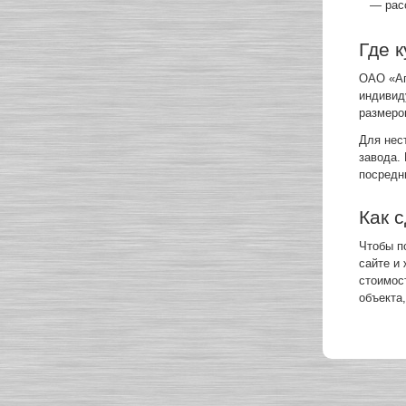
— рас
Где 
ОАО «Ап
индивид
размеро
Для нес
завода.
посредн
Как 
Чтобы п
сайте и
стоимос
объекта