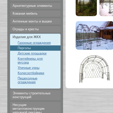
Архитектурные элементы
Кованая мебель
Антенные мачты и вышки
Ограды и кресты
Изделия для ЖКХ
Газонные ограждения
Перголы
Детские площадки
Контейнеры для
мусора
Уличные урны
Колесоотбойники
Пешеходные
ограждения
Элементы строительных
конструкций
Несущие
металлоконструкции
наружной рекламы