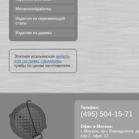
Металлообработка
Изделия из нержавеющей
стали
Изделия из дерева
Элитная итальянская
мебель
для гостиниц: гардеробы
,
тумбы по ценам изготовителя.
Телефон:
(495)
504-15-71
Офис в Москве:
г. Москва, пр-т Вернадского, д
кор.2, офис 12