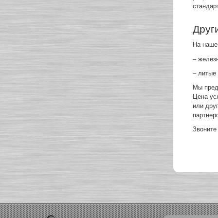
стандар
Друг
На наше
– желез
– литые
Мы пред
Цена ус
или дру
партнер
Звоните