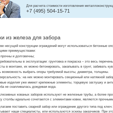
Для расчета стоимости изготовления металлоконструкц
+7 (495) 504-15-71
ки из железа для забора
тве несущей конструкции ограждений могут использоваться бетонные о
щими преимуществами:
 прочны и долговечны;
ребовательны в эксплуатации: грунтовка и покраска – это весь перечен
ты в монтаже, их можно бетонировать, закапывать в грунт, забивать ку
ь возможность выбрать опоры требуемой высоты, диаметра, толщины.
ерсальность: на них можно монтировать секционный или натяжной забо
вые изделия уже имеют крепежные элементы, торцевую заглушку и анти
лба не скапливалась дождевая вода.
клюзивных кованых заборов используют не железные трубы, а более про
ку столбы идеально сочетаются с элементами ковки, являются прочными
лагаем поставить сварной забор или ограждение другого типа под ключ: 
тывают наши специалисты, или используются эскизы заказчиков. При 