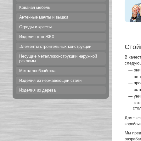
Кованая мебель
Антенные мачты и вышки
Ограды и кресты
Изделия для ЖКХ
Стой
Элементы строительных конструкций
Несущие металлоконструкции наружной
В качес
рекламы
следую
— они
Металлообработка
— не т
Изделия из нержавеющей стали
— прос
— ест
Изделия из дерева
— унив
— гото
сто
Для экс
коробоч
Мы пред
разраба