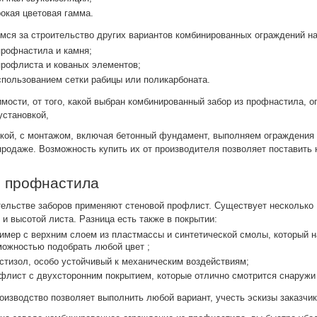
окая цветовая гамма.
мся за строительство других вариантов комбинированных ограждений на
профнастила и камня;
профлиста и кованых элементов;
спользованием сетки рабицы или поликарбоната.
имости, от того, какой выбран комбинированный забор из профнастила,
установкой,
ской, с монтажом, включая бетонный фундамент, выполняем ограждения 
 продаже. Возможность купить их от производителя позволяет поставить
 профнастила
тельстве заборов применяют стеновой профлист. Существует несколько
 и высотой листа. Разница есть также в покрытии:
имер с верхним слоем из пластмассы и синтетической смолы, который н
можностью подобрать любой цвет ;
стизол, особо устойчивый к механическим воздействиям;
лист с двухсторонним покрытием, которые отлично смотрится снаружи 
оизводство позволяет выполнить любой вариант, учесть эскизы заказчика