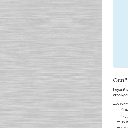
Особ
Глухой 
огражде
Достоин
— быс
— над
— эсте
— отл