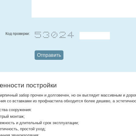
Код проверки:
******* ***** *** ***** *
* * * * * * * **
****** * * * * * * *
* ** * * * * * *
* * * * * ** *******
* * * * * * ** *
***** ***** *** ******* *
енности постройки
кирпичный забор прочен и долговечен, но он выглядит массивным и доро
ния со вставками из профнастила обходится более дешево, а эстетично
ства сооружения:
трый монтаж;
ежность и длительный срок эксплуатации;
тичность, простой уход;
ичная звукоизоляция;