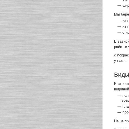
— шир
Мы бере
— из 
— из 
— с и
В завис
работ с 
с покра
у нас в
Виды
В строи
шириной
— пол
воз
— пла
— проф
Наше пр