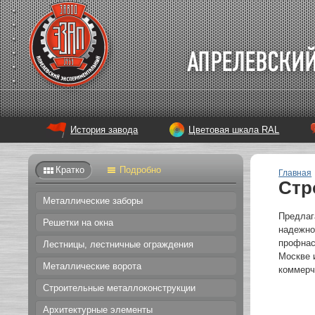
История завода
Цветовая шкала RAL
Кратко
Подробно
Главная
Стр
Металлические заборы
Предлаг
Решетки на окна
надежно
профнас
Лестницы, лестничные ограждения
Москве 
Металлические ворота
коммерч
Строительные металлоконструкции
Архитектурные элементы