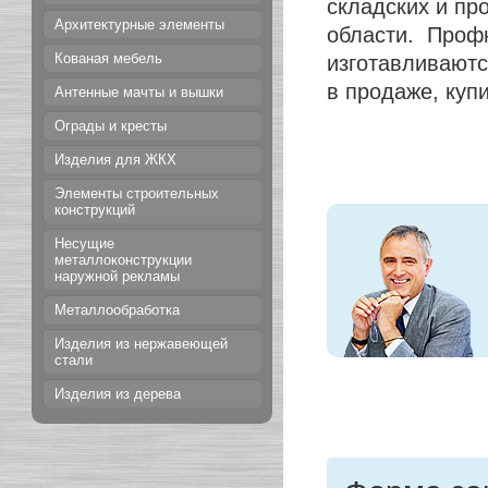
складских и пр
Архитектурные элементы
области. Проф
Кованая мебель
изготавливаютс
в продаже, куп
Антенные мачты и вышки
Ограды и кресты
Изделия для ЖКХ
Элементы строительных
конструкций
Несущие
металлоконструкции
наружной рекламы
Металлообработка
Изделия из нержавеющей
стали
Изделия из дерева