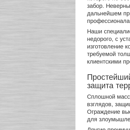
забор. Неверны
дальнейшем при
профессионала
Наши специалис
недорого, с ус
изготовление к
требуемой толщ
клиентскими пр
Простейший
защита тер
Сплошной масси
взглядов, защи
Ограждение выс
для злоумышле
Другие преимущ