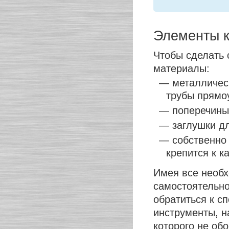
Элементы к
Чтобы сделать
материалы:
— металличес
трубы прямоу
— поперечины
— заглушки дл
— собственно 
крепится к к
Имея все необх
самостоятельно
обратиться к с
инструменты, н
которого не об