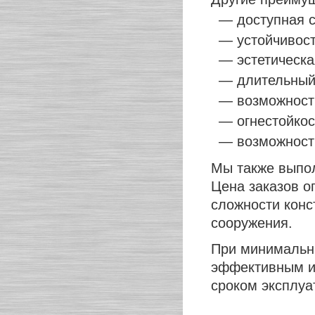
— доступная с
— устойчивос
— эстетическа
— длительный 
— возможност
— огнестойкос
— возможност
Мы также вып
Цена заказов о
сложности конс
сооружения.
При минимальны
эффективным и
сроком эксплуа