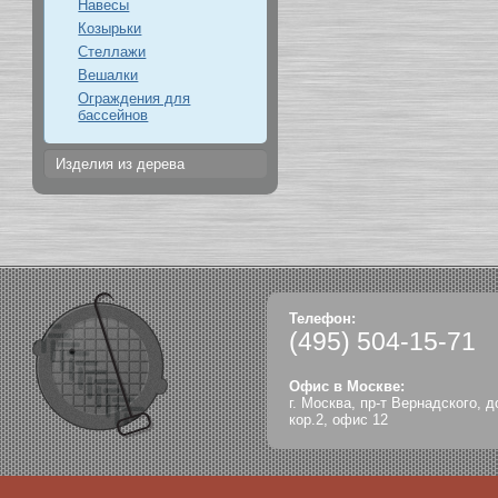
Навесы
Козырьки
Стеллажи
Вешалки
Ограждения для
бассейнов
Изделия из дерева
Телефон:
(495)
504-15-71
Офис в Москве:
г. Москва, пр-т Вернадского, д
кор.2, офис 12