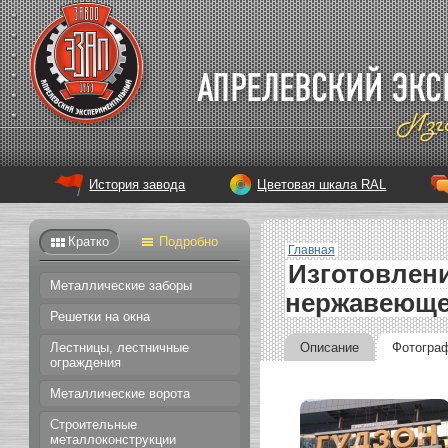
История завода
Цветовая шкала RAL
Кратко
Подробно
Главная
Изготовлени
Металлические заборы
нержавеюще
Решетки на окна
Описание
Фотогра
Лестницы, лестничные
ограждения
Металлические ворота
Строительные
металлоконструкции