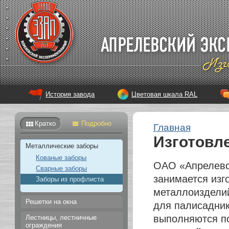
История завода
Цветовая шкала RAL
Кратко
Подробно
Главная
Изготовл
Металлические заборы
Кованые заборы
ОАО «Апрелевс
Сварные заборы
занимается изг
Заборы из профлиста
металлоизделий
Решетки на окна
для палисадник
выполняются по
Лестницы, лестничные
ограждения