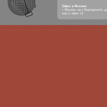
Офис в Москве:
г. Москва, пр-т Вернадского, д
кор.2, офис 12