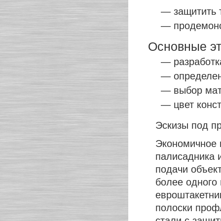
— защитить 
— продемонс
Основные эт
— разработк
— определен
— выбор мат
— цвет конст
Эскизы под пр
Экономичное 
палисадника и
подачи объект
более одного 
евроштакетни
полоски проф
стали с защи