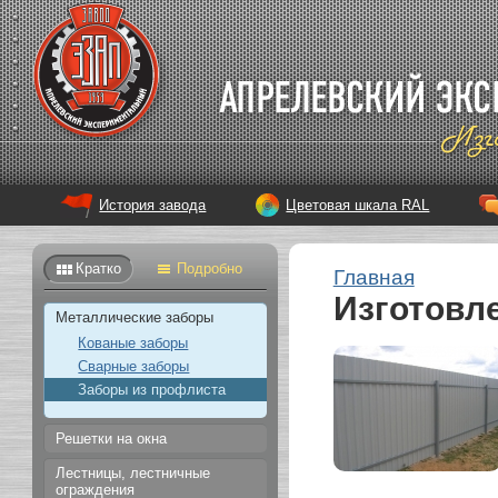
История завода
Цветовая шкала RAL
Кратко
Подробно
Главная
Изготовл
Металлические заборы
Кованые заборы
Сварные заборы
Заборы из профлиста
Решетки на окна
Лестницы, лестничные
ограждения