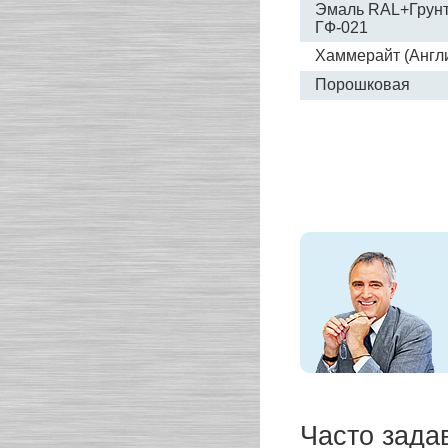
Эмаль RAL+Грун
ГФ-021
Хаммерайт (Aнгл
Порошковая
Часто зада