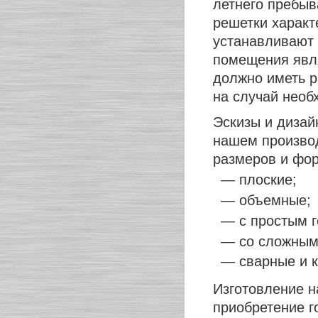
летнего пребыв
решетки характ
устанавливают 
помещения явля
должно иметь 
на случай необ
Эскизы и дизайн
нашем производ
размеров и фо
— плоские;
— объемные;
— с простым г
— со сложным
— сварные и 
Изготовление н
приобретение г