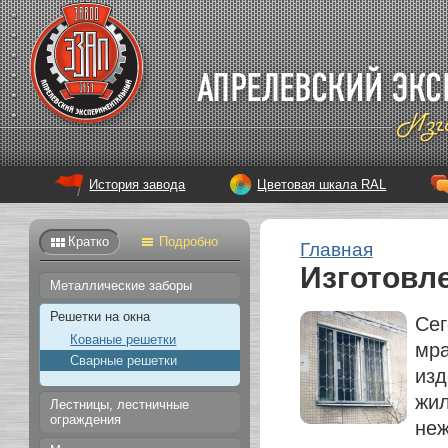
История завода
Цветовая шкала RAL
Кратко
Подробно
Главная
Изготовл
Металлические заборы
Решетки на окна
Сег
Кованые решетки
мра
Сварные решетки
изд
жил
Лестницы, лестничные
ограждения
неж