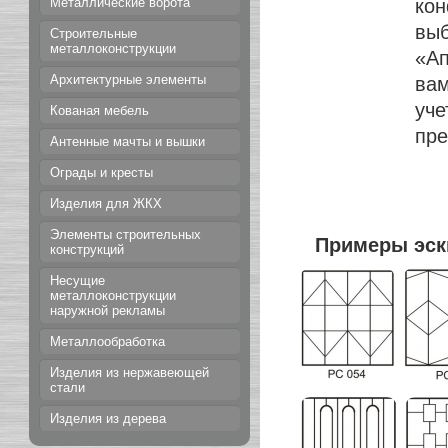
кон
Металлические ворота
выб
Строительные
металлоконструкции
«Ап
Архитектурные элементы
ва
уче
Кованая мебель
пре
Антенные мачты и вышки
Ограды и кресты
Изделия для ЖКХ
Элементы строительных
Примеры эск
конструкций
Несущие
металлоконструкции
наружной рекламы
Металлообработка
Изделия из нержавеющей
стали
Изделия из дерева