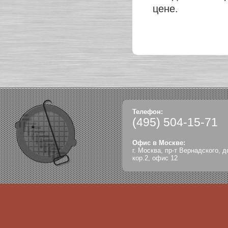
цене.
Телефон:
(495)
504-15-71
Офис в Москве:
г. Москва, пр-т Вернадского, д
кор.2, офис 12