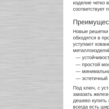
изделие четко 
соответствует 
Преимущест
Новые решетки 
обходятся в пр
уступают кован
металлоиздели
— устойчивост
— простой мо
— минимальны
— эстетичный 
Под ключ, с ус
заказать желез
дешево купить 
всегда есть ши