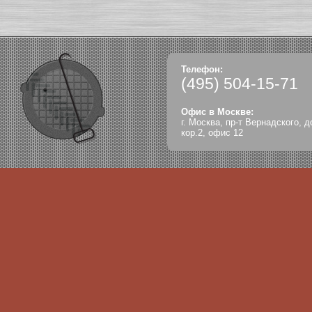
Телефон:
(495)
504-15-71
Офис в Москве:
г. Москва, пр-т Вернадского, д
кор.2, офис 12