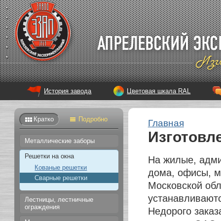
История завода
Цветовая шкала RAL
Кратко
Подробно
Главная
Изготовл
Металлические заборы
Решетки на окна
На жилые, адми
Кованые решетки
дома, офисы, м
Сварные решетки
Московской обл
устанавливаютс
Лестницы, лестничные
ограждения
Недорого заказ