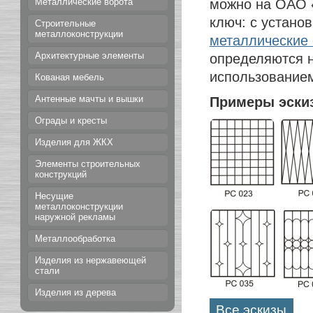
можно на ОАО 
Металлические ворота
ключ: с установ
Строительные
металлоконструкции
металлические
Архитектурные элементы
определяются н
использованием
Кованая мебель
Антенные мачты и вышки
Примеры эски
Ограды и кресты
Изделия для ЖКХ
Элементы строительных
конструкций
Несущие
металлоконструкции
наружной рекламы
Металлообработка
Изделия из нержавеющей
стали
Изделия из дерева
Все эскизы